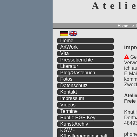
Ateli
Home
> 
Home
Imp
ArtWork
Vita
Gem
Presseberichte
Verwe
Literatur
ich a
Blog/Gästebuch
E-Mai
komme
Fotos
Zweck
Datenschutz
Kontakt
Ateli
Impressum
Frei
Videos
Termine
Knut 
Dorfb
Public PGP Key
48493
Kunst-Archiv
KGW -
phone
Künstlergemeinschaft