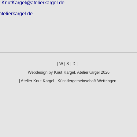
o:KnutKargel@atelierkargel.de
telierkargel.de
|
W
|
S
|
D
|
Webdesign by
Knut Kargel
,
AtelierKargel
2026
|
Atelier Knut Kargel
|
Künstlergemeinschaft Wettringen
|