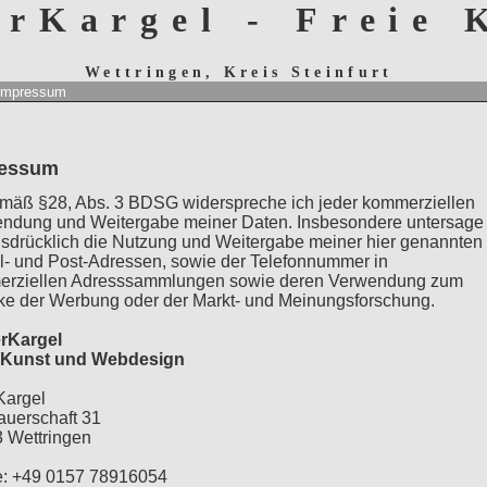
erKargel - Freie
Wettringen, Kreis Steinfurt
Impressum
ressum
äß §28, Abs. 3 BDSG widerspreche ich jeder kommerziellen
ndung und Weitergabe meiner Daten. Insbesondere untersage
usdrücklich die Nutzung und Weitergabe meiner hier genannten
l- und Post-Adressen, sowie der Telefonnummer in
rziellen Adresssammlungen sowie deren Verwendung zum
e der Werbung oder der Markt- und Meinungsforschung.
erKargel
e Kunst und Webdesign
Kargel
auerschaft 31
 Wettringen
: +49 0157 78916054