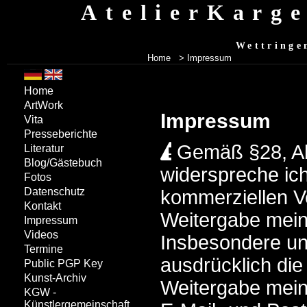
AtelierKarg
Wettringe
Home
> Impressum
Home
ArtWork
Impressum
Vita
Presseberichte
Gemäß §28, A
Literatur
Blog/Gästebuch
widerspreche ich
Fotos
Datenschutz
kommerziellen 
Kontakt
Weitergabe mein
Impressum
Videos
Insbesondere un
Termine
ausdrücklich di
Public PGP Key
Kunst-Archiv
Weitergabe mein
KGW -
Künstlergemeinschaft