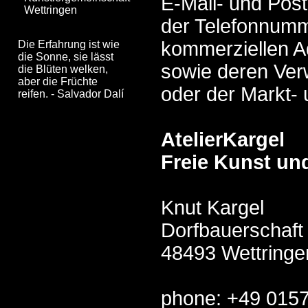
E-Mail- und Pos
Wettringen
der Telefonnumm
kommerziellen 
Die Erfahrung ist wie
die Sonne, sie lässt
sowie deren Ve
die Blüten welken,
aber die Früchte
oder der Markt-
reifen. - Salvador Dalí
AtelierKargel
Freie Kunst u
Knut Kargel
Dorfbauerschaft
48493 Wettringe
phone: +49 015