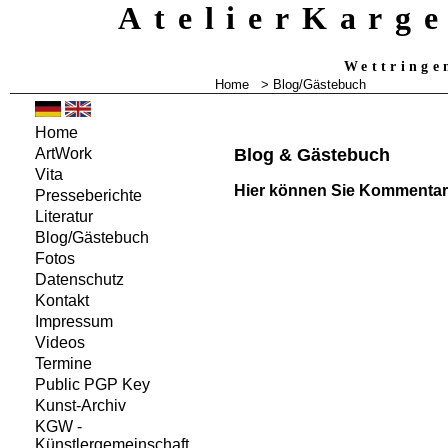
AtelierKarg
Wettringe
Home
>
Blog/Gästebuch
Home
Blog & Gästebuch
ArtWork
Vita
Hier können Sie Kommentare
Presseberichte
Literatur
Blog/Gästebuch
Fotos
Datenschutz
Kontakt
Impressum
Videos
Termine
Public PGP Key
Kunst-Archiv
KGW -
Künstlergemeinschaft