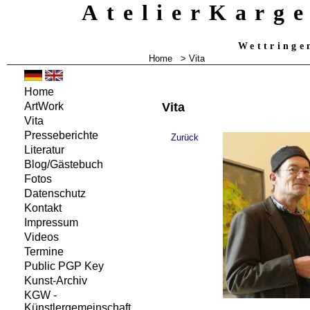
AtelierKarg
Wettringe
Home
> Vita
Home
Vita
ArtWork
Vita
Presseberichte
Literatur
Blog/Gästebuch
Fotos
Datenschutz
Kontakt
Impressum
Videos
Termine
Public PGP Key
Kunst-Archiv
KGW -
Künstlergemeinschaft