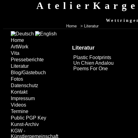
AtelierKarg
Wettringe
Home
>
Literatur
Home
ArtWork
Literatur
Vita
Plastic Footprints
Presseberichte
Un Chien Andalou
Literatur
Poems For One
Blog/Gästebuch
Fotos
Datenschutz
Kontakt
Impressum
Videos
Termine
Public PGP Key
Kunst-Archiv
KGW -
Künstlergemeinschaft