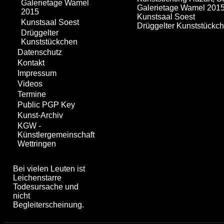
Galerietage Wamel
Galerietage Wamel 201
2015
Kunstsaal Soest
Kunstsaal Soest
Drüggelter Kunststückc
Drüggelter
Kunststückchen
Datenschutz
Kontakt
Impressum
Videos
Termine
Public PGP Key
Kunst-Archiv
KGW -
Künstlergemeinschaft
Wettringen
Bei vielen Leuten ist
Leichenstarre
Todesursache und
nicht
Begleiterscheinung.