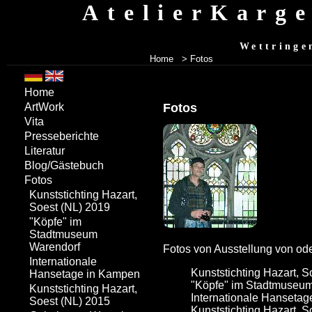
AtelierKarg
Wettringe
Home
> Fotos
Home
Fotos
ArtWork
Vita
Presseberichte
Literatur
Blog/Gästebuch
Fotos
Kunststichting Hazart,
Soest (NL) 2019
"Köpfe" im
Stadtmuseum
Warendorf
Fotos von Ausstellung von ode
Internationale
Kunststichting Hazart, S
Hansetage in Kampen
"Köpfe" im Stadtmuseu
Kunststichting Hazart,
Internationale Hanseta
Soest (NL) 2015
Kunststichting Hazart, S