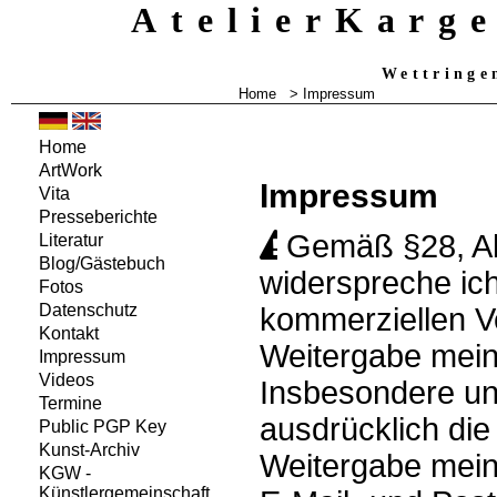
AtelierKarg
Wettringe
Home
> Impressum
Home
ArtWork
Impressum
Vita
Presseberichte
Gemäß §28, A
Literatur
Blog/Gästebuch
widerspreche ich
Fotos
Datenschutz
kommerziellen 
Kontakt
Weitergabe mein
Impressum
Videos
Insbesondere un
Termine
ausdrücklich di
Public PGP Key
Kunst-Archiv
Weitergabe mein
KGW -
Künstlergemeinschaft