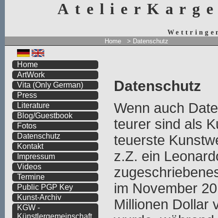
AtelierKarg
Wettringe
Home
> Datenschutz
Home
ArtWork
Datenschutz
Vita
(Only German)
Press
Wenn auch Date
Literature
Blog/Guestbook
teurer sind als K
Fotos
Datenschutz
teuerste Kunstwe
Kontakt
z.Z. ein Leonard
Impressum
Videos
zugeschriebene
Termine
im November 201
Public PGP Key
Kunst-Archiv
Millionen Dollar 
KGW -
Künstlergemeinschaft