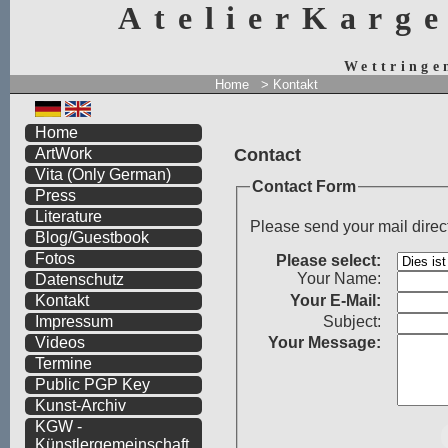
AtelierKarg
Wettringe
Home
> Kontakt
Home
Contact
ArtWork
Vita
(Only German)
Contact Form
Press
Literature
Please send your mail direc
Blog/Guestbook
Fotos
Please select:
Your Name:
Datenschutz
Your
E-Mail:
Kontakt
Subject:
Impressum
Your Message:
Videos
Termine
Public PGP Key
Kunst-Archiv
KGW -
Künstlergemeinschaft