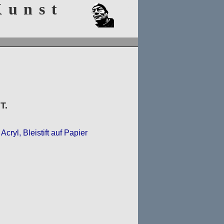
 Kunst
zum menü
zum inhalt
zum
stylswitcher
T.
Acryl, Bleistift auf Papier