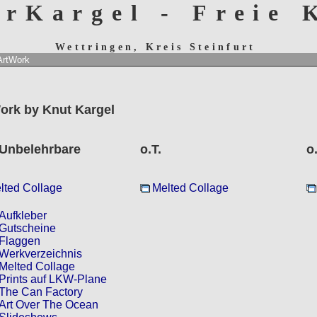
erKargel - Freie
Wettringen, Kreis Steinfurt
ArtWork
ork by Knut Kargel
 Unbelehrbare
o.T.
o.
lted Collage
Melted Collage
Aufkleber
Gutscheine
Flaggen
Werkverzeichnis
Melted Collage
Prints auf LKW-Plane
The Can Factory
Art Over The Ocean