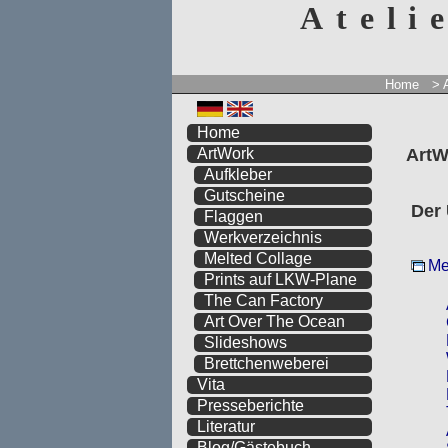
Ateli
Home
> 
Home
ArtW
ArtWork
Aufkleber
Gutscheine
Der
Flaggen
Werkverzeichnis
Melted Collage
Me
Prints auf LKW-Plane
The Can Factory
Art Over The Ocean
Slideshows
Brettchenweberei
Vita
Presseberichte
Literatur
Blog/Gästebuch