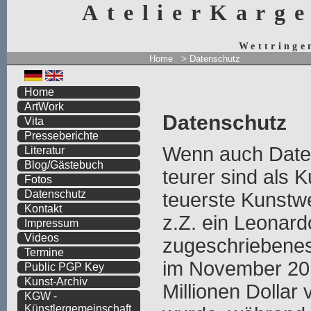
AtelierKarg
Wettringe
Home
> Datenschutz
Home
ArtWork
Datenschutz
Vita
Presseberichte
Wenn auch Date
Literatur
Blog/Gästebuch
teurer sind als K
Fotos
Datenschutz
teuerste Kunstwe
Kontakt
z.Z. ein Leonard
Impressum
Videos
zugeschriebene
Termine
im November 201
Public PGP Key
Kunst-Archiv
Millionen Dollar 
KGW -
Künstlergemeinschaft