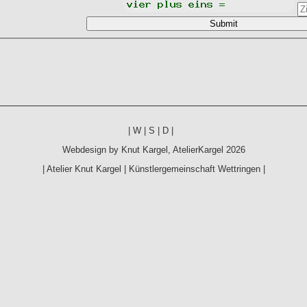
|
W
|
S
|
D
|
Webdesign by
Knut Kargel
,
AtelierKargel
2026
|
Atelier Knut Kargel
|
Künstlergemeinschaft Wettringen
|