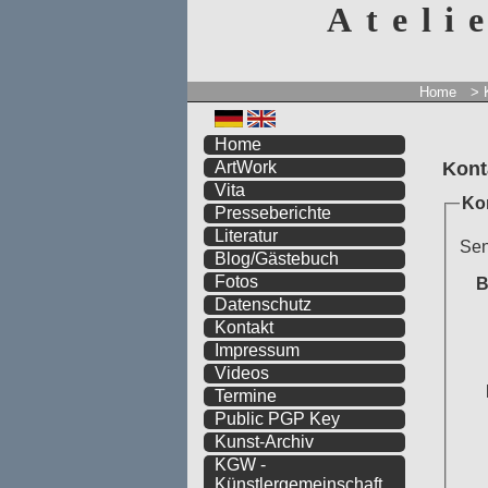
Ateli
Home
> 
Home
Kont
ArtWork
Vita
Ko
Presseberichte
Literatur
Sen
Blog/Gästebuch
Fotos
B
Datenschutz
Kontakt
Impressum
Videos
Termine
Public PGP Key
Kunst-Archiv
KGW -
Künstlergemeinschaft