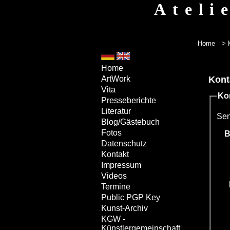
Ateli
Home
> 
Home
Kont
ArtWork
Vita
Ko
Presseberichte
Literatur
Sen
Blog/Gästebuch
Fotos
B
Datenschutz
Kontakt
Impressum
Videos
Termine
Public PGP Key
Kunst-Archiv
KGW -
Künstlergemeinschaft