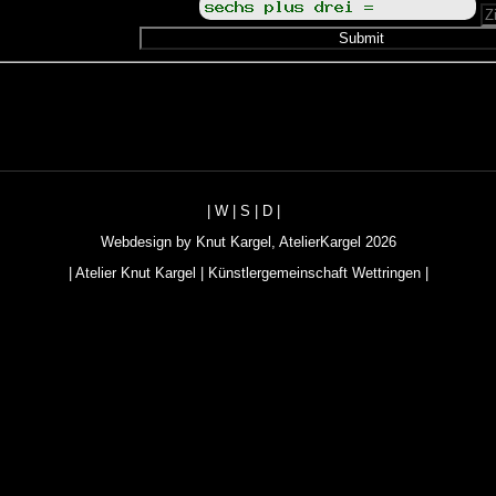
|
W
|
S
|
D
|
Webdesign by
Knut Kargel
,
AtelierKargel
2026
|
Atelier Knut Kargel
|
Künstlergemeinschaft Wettringen
|