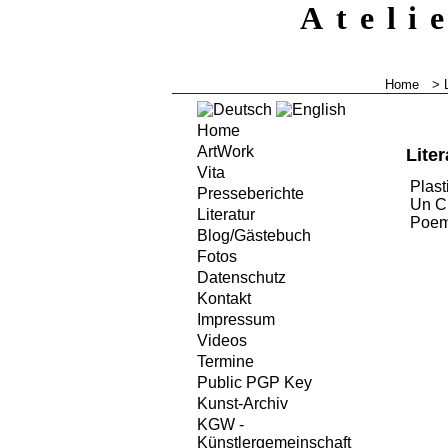
Ateli
Home
>
Home
ArtWork
Liter
Vita
Plast
Presseberichte
Un C
Literatur
Poem
Blog/Gästebuch
Fotos
Datenschutz
Kontakt
Impressum
Videos
Termine
Public PGP Key
Kunst-Archiv
KGW -
Künstlergemeinschaft