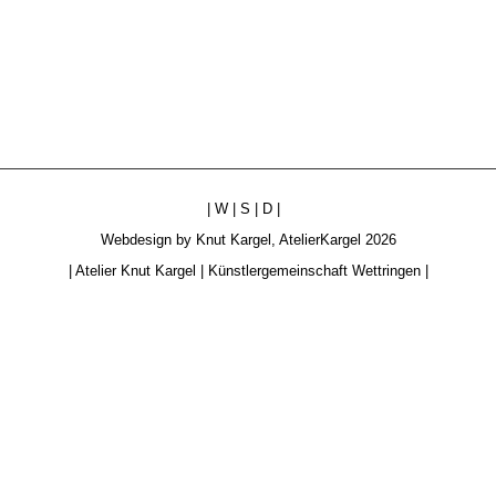
|
W
|
S
|
D
|
Webdesign by
Knut Kargel
,
AtelierKargel
2026
|
Atelier Knut Kargel
|
Künstlergemeinschaft Wettringen
|