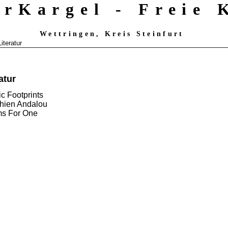
erKargel - Freie
Wettringen, Kreis Steinfurt
Literatur
atur
ic Footprints
hien Andalou
s For One