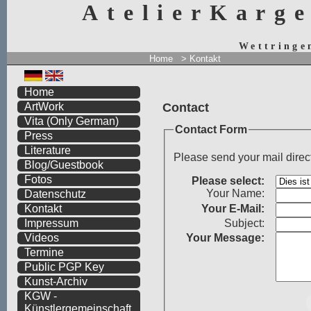
AtelierKarg
Wettringe
Home
> Kontakt
Home
Contact
ArtWork
Vita
(Only German)
Contact Form
Press
Literature
Please send your mail direc
Blog/Guestbook
Fotos
Please select:
Your Name:
Datenschutz
Your
E-Mail:
Kontakt
Subject:
Impressum
Your Message:
Videos
Termine
Public PGP Key
Kunst-Archiv
KGW -
Künstlergemeinschaft