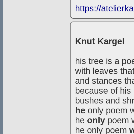
https://atelierk
Knut Kargel
his tree is a p
with leaves tha
and stances tha
because of his
bushes and shr
he
only poem wi
he
only
poem wi
he only poem
w