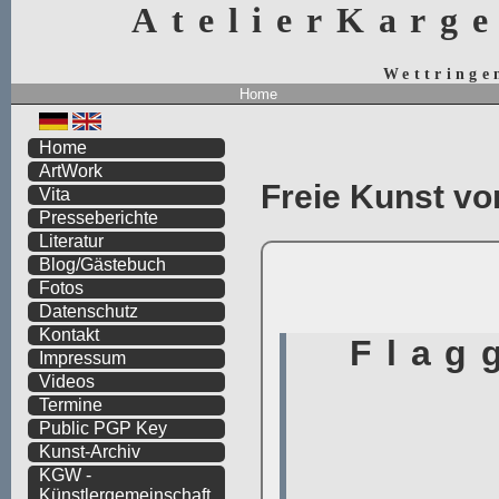
AtelierKarg
Wettringe
Home
Home
ArtWork
Freie Kunst vo
Vita
Presseberichte
Literatur
Blog/Gästebuch
Fotos
Datenschutz
Kontakt
Impressum
Videos
Termine
Public PGP Key
Kunst-Archiv
KGW -
Künstlergemeinschaft