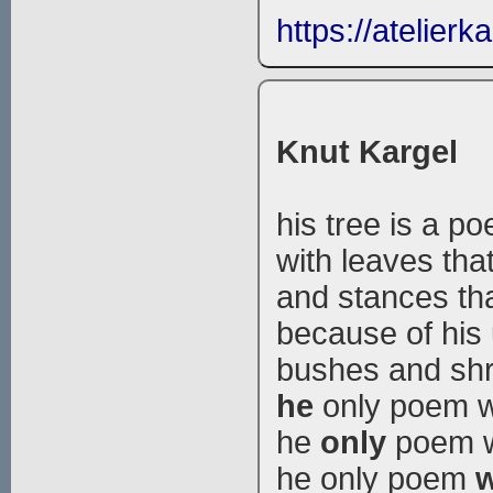
https://atelierk
Knut Kargel
his tree is a p
with leaves tha
and stances tha
because of his
bushes and shr
he
only poem wi
he
only
poem wi
he only poem
w