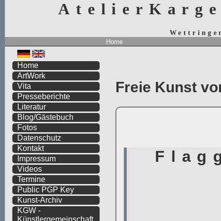
AtelierKarg
Wettringe
Home
Home
ArtWork
Freie Kunst vo
Vita
Presseberichte
Literatur
Blog/Gästebuch
Fotos
Datenschutz
Kontakt
Impressum
Videos
Termine
Public PGP Key
Kunst-Archiv
KGW -
Künstlergemeinschaft