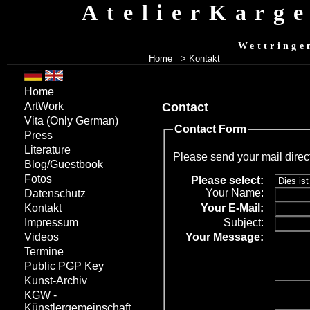
AtelierKarg
Wettringe
Home
> Kontakt
Home
Contact
ArtWork
Vita
(Only German)
Contact Form
Press
Literature
Please send your mail direc
Blog/Guestbook
Fotos
Please select:
Your Name:
Datenschutz
Your
E-Mail:
Kontakt
Subject:
Impressum
Your Message:
Videos
Termine
Public PGP Key
Kunst-Archiv
KGW -
Künstlergemeinschaft