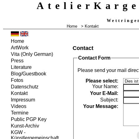
AtelierKarg
Wettringe
Home
> Kontakt
Home
Contact
ArtWork
Vita
(Only German)
Contact Form
Press
Literature
Please send your mail direc
Blog/Guestbook
Fotos
Please select:
Your Name:
Datenschutz
Your
E-Mail:
Kontakt
Subject:
Impressum
Your Message:
Videos
Termine
Public PGP Key
Kunst-Archiv
KGW -
Künstlergemeinschaft