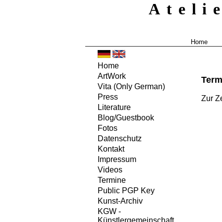
Ateli
Home
Home
ArtWork
Term
Vita
(Only German)
Press
Zur Z
Literature
Blog/Guestbook
Fotos
Datenschutz
Kontakt
Impressum
Videos
Termine
Public PGP Key
Kunst-Archiv
KGW -
Künstlergemeinschaft