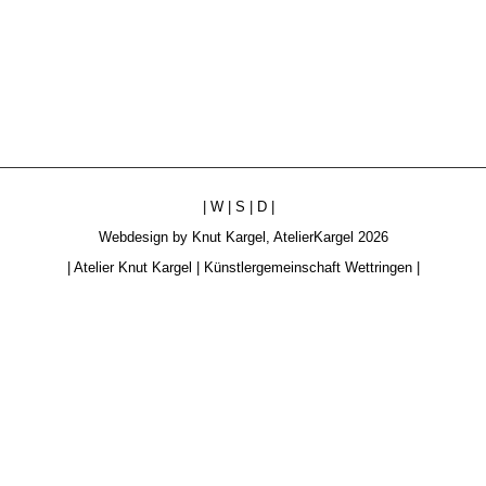
|
W
|
S
|
D
|
Webdesign by
Knut Kargel
,
AtelierKargel
2026
|
Atelier Knut Kargel
|
Künstlergemeinschaft Wettringen
|