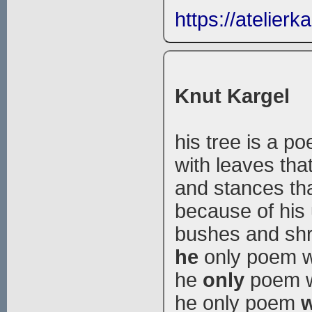
https://atelierk
Knut Kargel
his tree is a p
with leaves tha
and stances tha
because of his
bushes and shr
he
only poem wi
he
only
poem wi
he only poem
w