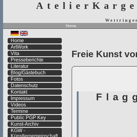
AtelierKarg
Wettringe
Home
Home
ArtWork
Freie Kunst vo
Vita
Presseberichte
Literatur
Blog/Gästebuch
Fotos
Datenschutz
Kontakt
Impressum
Videos
Termine
Public PGP Key
Kunst-Archiv
KGW -
Künstlergemeinschaft