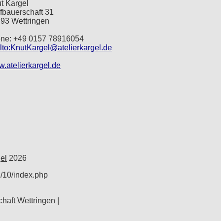
t Kargel
fbauerschaft 31
93 Wettringen
ne: +49 0157 78916054
lto:KnutKargel@atelierkargel.de
.atelierkargel.de
el
2026
e/10/index.php
haft Wettringen
|