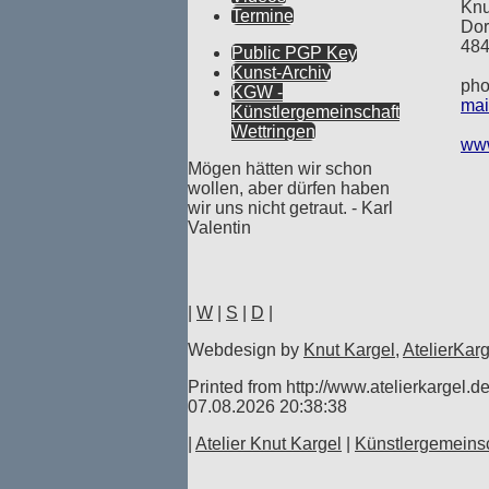
Knu
Termine
Dor
484
Public PGP Key
Kunst-Archiv
pho
KGW -
mai
Künstlergemeinschaft
Wettringen
www
Mögen hätten wir schon
wollen, aber dürfen haben
wir uns nicht getraut. - Karl
Valentin
|
W
|
S
|
D
|
Webdesign by
Knut Kargel
,
AtelierKarg
Printed from http://www.atelierkargel.d
07.08.2026 20:38:38
|
Atelier Knut Kargel
|
Künstlergemeinsc