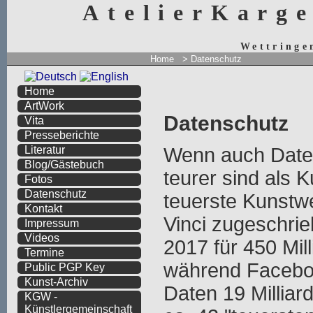
AtelierKarg
Wettringe
Home
> Datenschutz
Home
ArtWork
Datenschutz
Vita
Presseberichte
Wenn auch Date
Literatur
Blog/Gästebuch
teurer sind als K
Fotos
Datenschutz
teuerste Kunstwe
Kontakt
Vinci zugeschr
Impressum
Videos
2017 für 450 Mill
Termine
während Faceboo
Public PGP Key
Kunst-Archiv
Daten 19 Milliard
KGW -
Künstlergemeinschaft