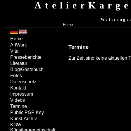
AtelierKarg
Wettringe
Home
Home
ArtWork
Termine
Vita
Presseberichte
Zur Zeit sind keine aktuellen
Literatur
Blog/Gästebuch
Fotos
Datenschutz
Kontakt
Impressum
Videos
Termine
Public PGP Key
Kunst-Archiv
KGW -
Künstlergemeinschaft