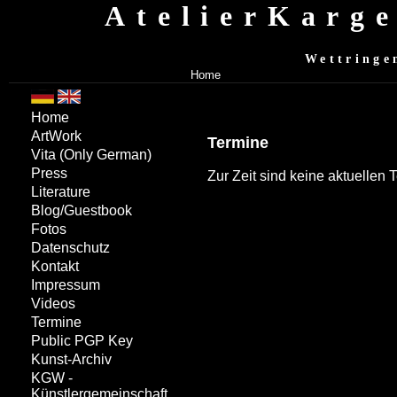
AtelierKarg
Wettringe
Home
Home
ArtWork
Termine
Vita
(Only German)
Press
Zur Zeit sind keine aktuellen
Literature
Blog/Guestbook
Fotos
Datenschutz
Kontakt
Impressum
Videos
Termine
Public PGP Key
Kunst-Archiv
KGW -
Künstlergemeinschaft