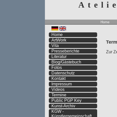
Ateli
Home
Home
ArtWork
Term
Vita
Presseberichte
Zur Z
Literatur
Blog/Gästebuch
Fotos
Datenschutz
Kontakt
Impressum
Videos
Termine
Public PGP Key
Kunst-Archiv
KGW -
Künstlergemeinschaft