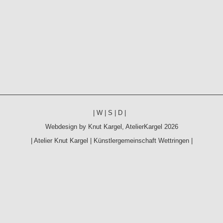
|
W
|
S
|
D
|
Webdesign by
Knut Kargel
,
AtelierKargel
2026
|
Atelier Knut Kargel
|
Künstlergemeinschaft Wettringen
|