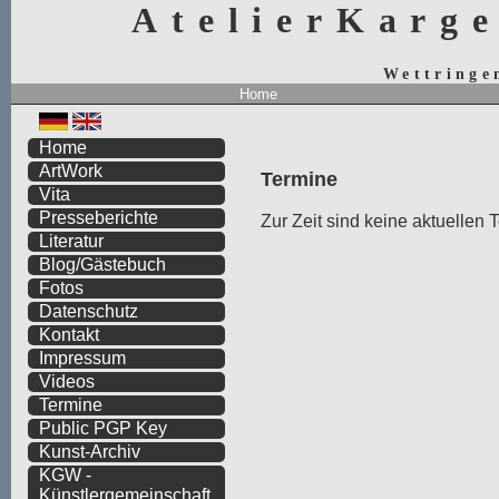
AtelierKarg
Wettringe
Home
Home
ArtWork
Termine
Vita
Presseberichte
Zur Zeit sind keine aktuellen
Literatur
Blog/Gästebuch
Fotos
Datenschutz
Kontakt
Impressum
Videos
Termine
Public PGP Key
Kunst-Archiv
KGW -
Künstlergemeinschaft