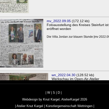
|
W
|
S
|
D
|
Webdesign by
Knut Kargel
,
AtelierKargel
2026
|
Atelier Knut Kargel
|
Künstlergemeinschaft Wettringen
|