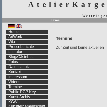
AtelierKarg
Wettringe
Home
Home
ArtWork
Termine
Vita
Presseberichte
Zur Zeit sind keine aktuellen
Literatur
Blog/Gästebuch
Fotos
Datenschutz
Kontakt
Impressum
Videos
Termine
Public PGP Key
Kunst-Archiv
KGW -
Künstlergemeinschaft