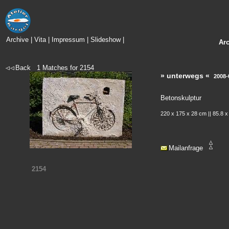
Archive
|
Vita
|
Impressum
|
Slideshow
|
Ar
Back
1
Matches for
2154
» unterwegs «
2008-
Betonskulptur
220 x 175 x 28 cm || 85.8 x
Mailanfrage
2154