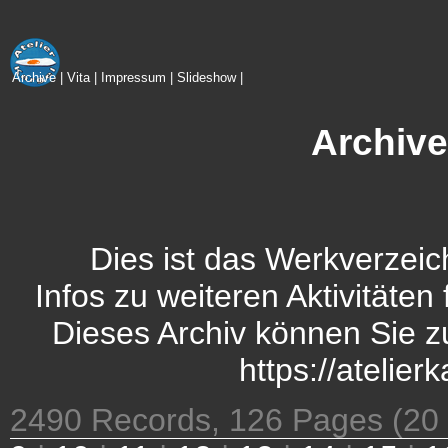
Archive
|
Vita
|
Impressum
|
Slideshow
|
Archive
Dies ist das Werkverzeic
Infos zu weiteren Aktivitäten
Dieses Archiv können Sie zu
https://atelie
2490
Records
, 126
Pages
(20