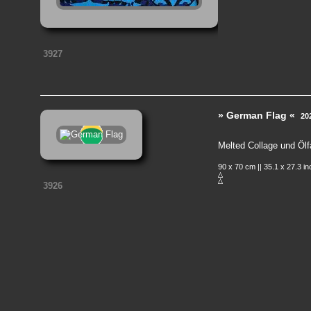
3927
» German Flag «
20
Melted Collage und Ölf
90 x 70 cm || 35.1 x 27.3 i
3926