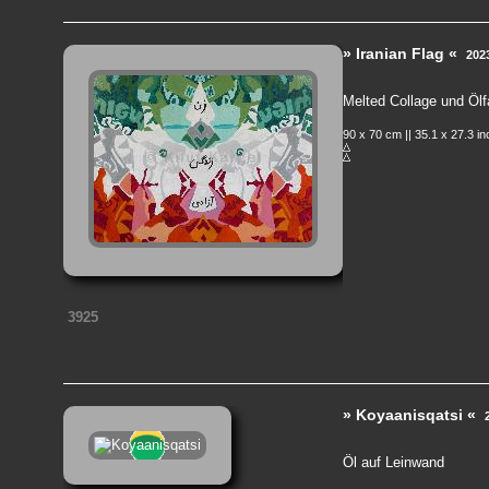
» Iranian Flag «
202
Melted Collage und Ölf
90 x 70 cm || 35.1 x 27.3 i
3925
» Koyaanisqatsi «
Öl auf Leinwand