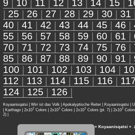
9
|
10
|
11
|
12
|
13
|
14
|
15
|
1
|
25
|
26
|
27
|
28
|
29
|
30
|
31
40
|
41
|
42
|
43
|
44
|
45
|
46
|
55
|
56
|
57
|
58
|
59
|
60
|
61
|
70
|
71
|
72
|
73
|
74
|
75
|
76
|
85
|
86
|
87
|
88
|
89
|
90
|
91
|
100
|
101
|
102
|
103
|
104
|
10
112
|
113
|
114
|
115
|
116
|
11
124
|
125
|
126
|
Koyaanisqatsi
|
Wirr ist das Volk
|
Apokalyptische Reiter
|
Koyaanisqatsi
|
U
7
7
7
7
|
Karthago
|
2x10
Colors
|
2x10
Colors
|
2x10
Colors (pt. 7)
|
2x10
Colors
2)
|
» Koyaanisqatsi «