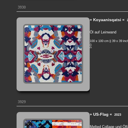
3930
» Koyaanisqatsi «
Öl auf Leinwand
100 x 100 cm || 39 x 39 in
3929
» US-Flag «
2023
Melted Collage und Ölf