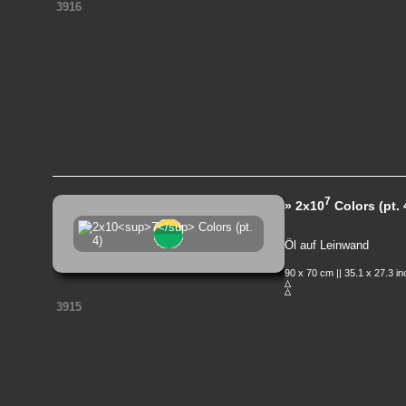
3916
7
» 2x10
Colors (pt. 
Öl auf Leinwand
90 x 70 cm || 35.1 x 27.3 i
3915