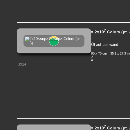
7
» 2x10
Colors (pt. 
Öl auf Leinwand
90 x 70 cm || 35.1 x 27.3 i
3914
7
» 2x10
Colors (pt. 