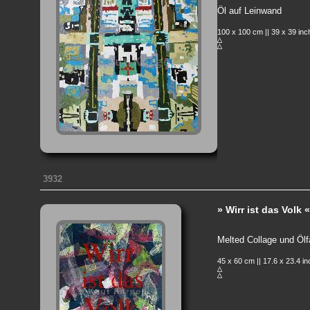
Öl auf Leinwand
100 x 100 cm || 39 x 39 in
3932
» Wirr ist das Volk 
Melted Collage und Ölf
45 x 60 cm || 17.6 x 23.4 i