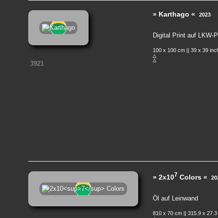
» Karthago «
2023
Digital Print auf LKW-
100 x 100 cm || 39 x 39 in
3921
7
» 2x10
Colors «
20
Öl auf Leinwand
810 x 70 cm || 315.9 x 27.3