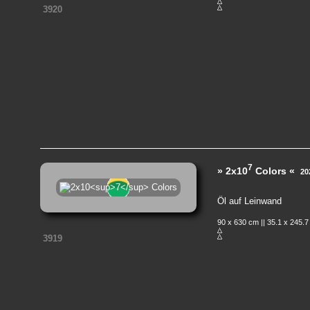
3920
7
» 2x10
Colors «
20
Öl auf Leinwand
90 x 630 cm || 35.1 x 245.7
3919