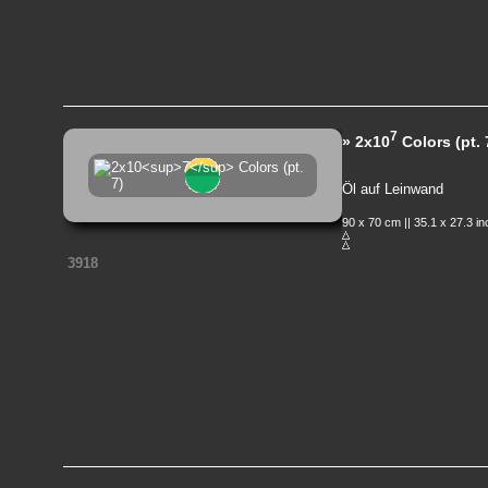
7
» 2x10
Colors (pt. 
Öl auf Leinwand
90 x 70 cm || 35.1 x 27.3 i
3918