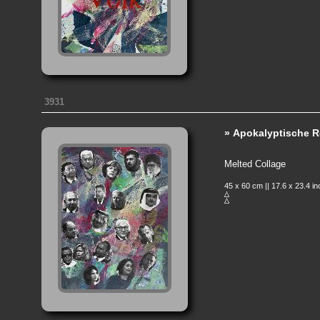
3931
» Apokalyptische Re
Melted Collage
45 x 60 cm || 17.6 x 23.4 i