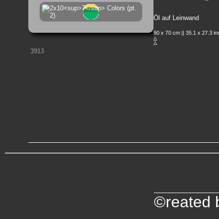
Öl auf Leinwand
90 x 70 cm || 35.1 x 27.3 i
3913
©reated b