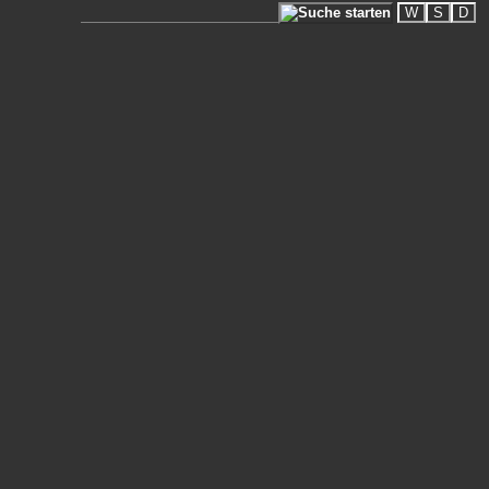
W
S
D