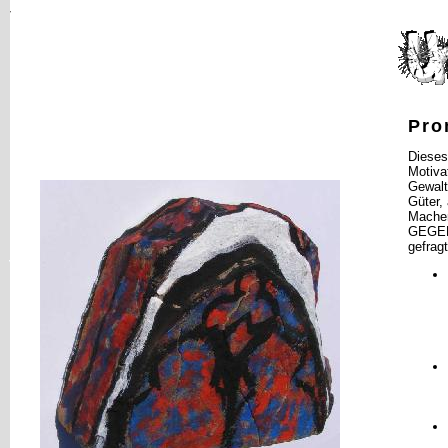
Pro
Dieses
Motiva
Gewalt
Güter, 
Machen
GEGENg
gefragt